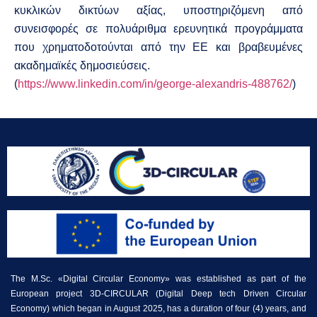
κυκλικών δικτύων αξίας, υποστηριζόμενη από
συνεισφορές σε πολυάριθμα ερευνητικά προγράμματα
που χρηματοδοτούνται από την ΕΕ και βραβευμένες
ακαδημαϊκές δημοσιεύσεις.
(
https://www.linkedin.com/in/george-alexandris-488762/
)
The M.Sc. «Digital Circular Economy» was established as part of the
European project 3D-CIRCULAR (Digital Deep tech Driven Circular
Economy) which began in August 2025, has a duration of four (4) years, and